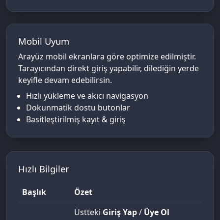
Mobil Uyum
Arayüz mobil ekranlara göre optimize edilmiştir.
Tarayıcından direkt giriş yapabilir, dilediğin yerde
keyifle devam edebilirsin.
Hızlı yükleme ve akıcı navigasyon
Dokunmatik dostu butonlar
Basitleştirilmiş kayıt & giriş
Hızlı Bilgiler
Başlık
Özet
Üstteki
Giriş Yap
/
Üye Ol