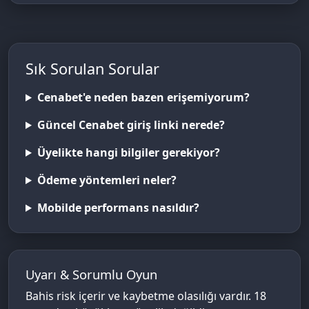
Sık Sorulan Sorular
Cenabet'e neden bazen erişemiyorum?
Güncel Cenabet giriş linki nerede?
Üyelikte hangi bilgiler gerekiyor?
Ödeme yöntemleri neler?
Mobilde performans nasıldır?
Uyarı & Sorumlu Oyun
Bahis risk içerir ve kaybetme olasılığı vardır. 18