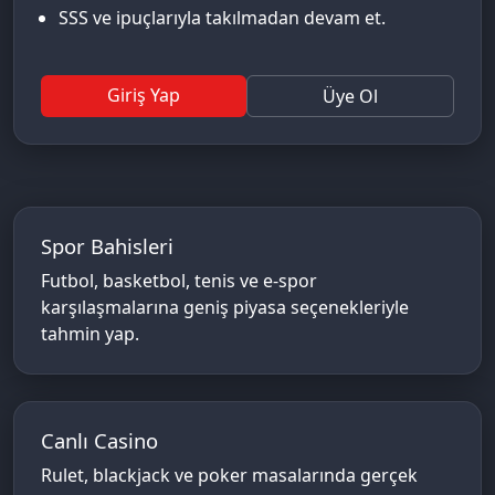
SSS ve ipuçlarıyla takılmadan devam et.
Giriş Yap
Üye Ol
Spor Bahisleri
Futbol, basketbol, tenis ve e-spor
karşılaşmalarına geniş piyasa seçenekleriyle
tahmin yap.
Canlı Casino
Rulet, blackjack ve poker masalarında gerçek