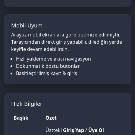
Mobil Uyum
Arayüz mobil ekranlara göre optimize edilmiştir.
Tarayıcından direkt giriş yapabilir, dilediğin yerde
keyifle devam edebilirsin.
Hızlı yükleme ve akıcı navigasyon
Dokunmatik dostu butonlar
Basitleştirilmiş kayıt & giriş
Hızlı Bilgiler
Başlık
Özet
Üstteki
Giriş Yap
/
Üye Ol