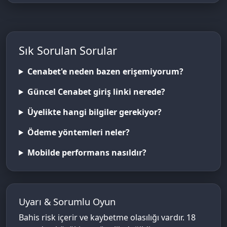
Sık Sorulan Sorular
Cenabet'e neden bazen erişemiyorum?
Güncel Cenabet giriş linki nerede?
Üyelikte hangi bilgiler gerekiyor?
Ödeme yöntemleri neler?
Mobilde performans nasıldır?
Uyarı & Sorumlu Oyun
Bahis risk içerir ve kaybetme olasılığı vardır. 18